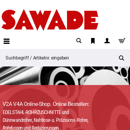
V2A V4A Online-Shop. Online Bestellen:
EDELSTAHL-ROHRZUSCHNITTE und
Dünnwandrohre, Nahtlose- u. Präzisions- Rohre,
Rohrbogen und Reduzierungen