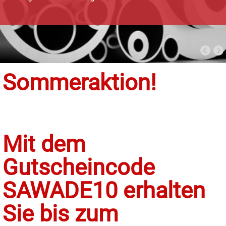
Sommeraktion!
Mit dem
Gutscheincode
SAWADE10 erhalten
Sie bis zum