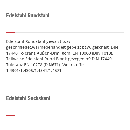
Edelstahl Rundstahl
Edelstahl Rundstahl gewalzt bzw.
geschmiedet,wärmebehandelt,gebeizt bzw. geschält, DIN
17440 Toleranz Außen-Drm. gem. EN 10060 (DIN 1013).
Teilweise Edelstahl Rund Blank gezogen h9 DIN 17440
Toleranz EN 10278 (DIN671). Werkstoffe:
1.4301/1.4305/1.4541/1.4571
Edelstahl Rundstahl Fixlänge 1000 mm (1,0 m) 1.4571 V4A
Edelstahl Rund Stahl Werkstoffe 1.4571 (V4A) gezogen
h9,DIN 671 (EN10278) Round bars, drawn h9. (Höher
Edelstahl Sechskant
korrosionsbeständig als herkömmlicher V2A 1.4301)
Edelstahl Rundstahl Rund: Fixlänge 100 mm (0,10 m)
Werkstoff 1.4301 Ø 50 - 230 mm
Edelstahl Rund Stahl Werkstoff:1.4301 Durchmesser 50 -
230 mm Gewalzt,geschält,DIN 1013(EN10060) Diese