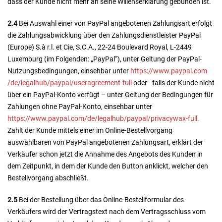
dass der Kunde nicht mehr an seine Willenserklärung gebunden ist.
2.4
Bei Auswahl einer von PayPal angebotenen Zahlungsart erfolgt
die Zahlungsabwicklung über den Zahlungsdienstleister PayPal
(Europe) S.à r.l. et Cie, S.C.A., 22-24 Boulevard Royal, L-2449
Luxemburg (im Folgenden: „PayPal“), unter Geltung der PayPal-
Nutzungsbedingungen, einsehbar unter
https://www.paypal.com
/de
/legalhub
/paypal
/useragreement-full
oder - falls der Kunde nicht
über ein PayPal-Konto verfügt – unter Geltung der Bedingungen für
Zahlungen ohne PayPal-Konto, einsehbar unter
https://www.paypal.com
/de
/legalhub
/paypal
/privacywax-full
.
Zahlt der Kunde mittels einer im Online-Bestellvorgang
auswählbaren von PayPal angebotenen Zahlungsart, erklärt der
Verkäufer schon jetzt die Annahme des Angebots des Kunden in
dem Zeitpunkt, in dem der Kunde den Button anklickt, welcher den
Bestellvorgang abschließt.
2.5
Bei der Bestellung über das Online-Bestellformular des
Verkäufers wird der Vertragstext nach dem Vertragsschluss vom