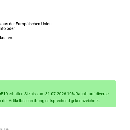
s aus der Europäischen Union
info oder
dkosten.
10 erhalten Sie bis zum 31.07.2026 10% Rabatt auf diverse
d in der Artikelbeschreibung entsprechend gekennzeichnet.
ETTEL