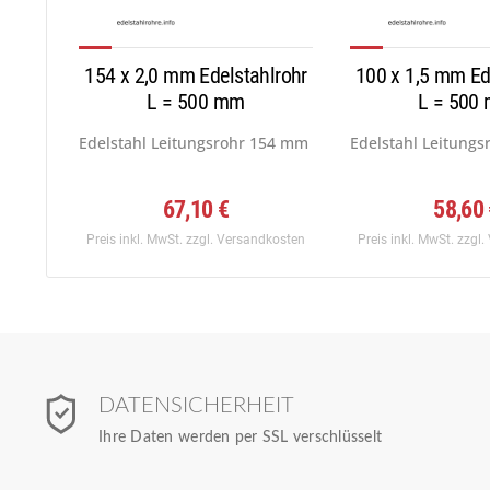
154 x 2,0 mm Edelstahlrohr
100 x 1,5 mm Ed
L = 500 mm
L = 500
Edelstahl Leitungsrohr 154 mm x 2,0 mm, Werkstoff:...
Edelstahl Leitungs
67,10 €
58,60
Preis inkl. MwSt.
zzgl. Versandkosten
Preis inkl. MwSt.
zzgl.
DATENSICHERHEIT
Ihre Daten werden per SSL verschlüsselt