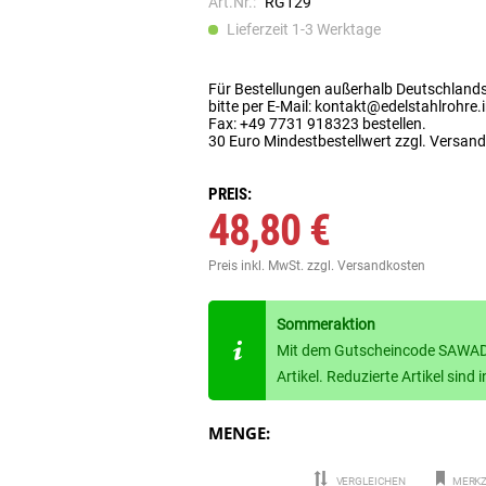
Art.Nr.:
RG129
Lieferzeit 1-3 Werktage
Für Bestellungen außerhalb Deutschland
bitte per E-Mail: kontakt@edelstahlrohre.
Fax: +49 7731 918323 bestellen.
30 Euro Mindestbestellwert zzgl. Versan
PREIS:
48,80 €
Preis inkl. MwSt.
zzgl. Versandkosten
Sommeraktion
Mit dem Gutscheincode SAWADE
Artikel. Reduzierte Artikel sin
MENGE:
VERGLEICHEN
MERKZ