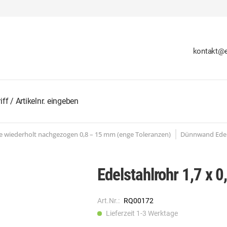
kontakt@e
 wiederholt nachgezogen 0,8 – 15 mm (enge Toleranzen)
Dünnwand Edels
Edelstahlrohr 1,7 x
Art.Nr.:
RQ00172
Lieferzeit 1-3 Werktage