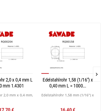
ohr 2,0 x 0,4 mm L
Edelstahlrohr 1,58 (1/16") x
Edel
0 mm 1.4301
0,40 mm L = 1000...
01...
hr 2,0 mm x 0,4 mm, Werkstoff: 1.4301...
Edelstahlrohr 1,58 mm (1/16") x 0,40 mm, 
Edel
17,70 €
16,40 €