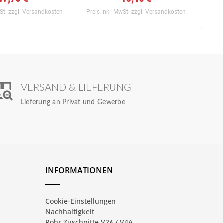
wSt.
zzgl. Versandkosten
Preis inkl. MwSt.
zzgl. Versandkosten
Preis
VERSAND & LIEFERUNG
Lieferung an Privat und Gewerbe
INFORMATIONEN
Cookie-Einstellungen
Nachhaltigkeit
Rohr Zuschnitte V2A / V4A