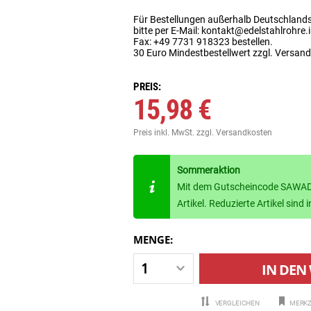
Für Bestellungen außerhalb Deutschland
bitte per E-Mail: kontakt@edelstahlrohre.
Fax: +49 7731 918323 bestellen.
30 Euro Mindestbestellwert zzgl. Versan
PREIS:
15,98 €
Preis inkl. MwSt.
zzgl. Versandkosten
Sommeraktion
Mit dem Gutscheincode SAWADE
Artikel. Reduzierte Artikel sin
MENGE:
IN DEN
VERGLEICHEN
MERKZ