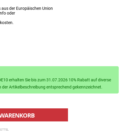
s aus der Europäischen Union
info oder
dkosten.
10 erhalten Sie bis zum 31.07.2026 10% Rabatt auf diverse
d in der Artikelbeschreibung entsprechend gekennzeichnet.
WARENKORB
ETTEL