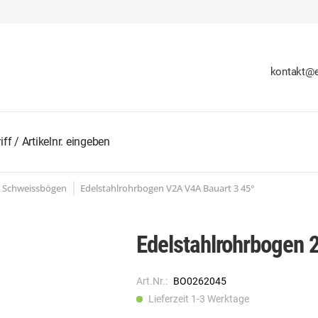
kontakt@e
d Schweissbögen
Edelstahlrohrbogen V2A V4A Bauart 3 45°
Edelstahlrohrbogen 
Art.Nr.:
BO0262045
Lieferzeit 1-3 Werktage