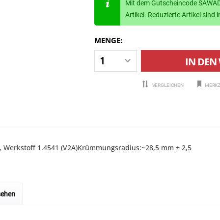
Mit dem Gutscheincode SAWADE
Artikel. Reduzierte Artikel sin
MENGE:
IN DEN
VERGLEICHEN
MERKZ
°, Werkstoff 1.4541 (V2A)Krümmungsradius:~28,5 mm ± 2,5
sehen