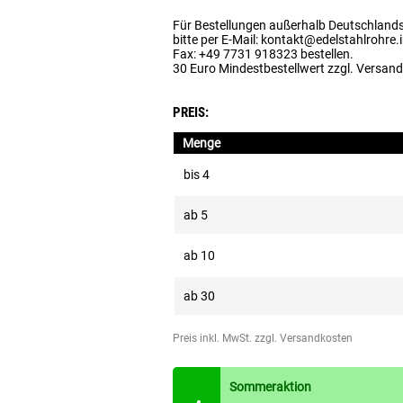
Für Bestellungen außerhalb Deutschland
bitte per E-Mail: kontakt@edelstahlrohre.
Fax: +49 7731 918323 bestellen.
30 Euro Mindestbestellwert zzgl. Versan
PREIS:
Menge
bis
4
ab
5
ab
10
ab
30
Preis inkl. MwSt.
zzgl. Versandkosten
Sommeraktion