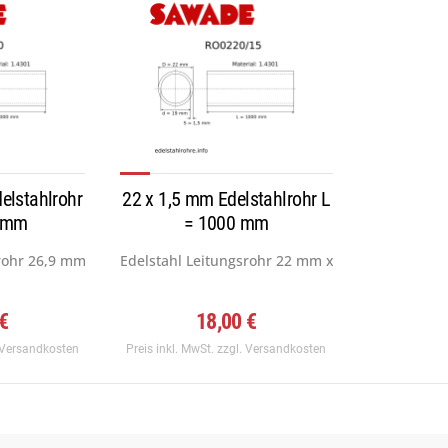
elstahlrohr
22 x 1,5 mm Edelstahlrohr L
0 mm
= 1000 mm
rohr 26,9 mm (NPS = ¾, DN = 20) x...
Edelstahl Leitungsrohr 22 mm x 1,5 mm, Werkstof
 €
18,00 €
 Versandkosten
Preis inkl. MwSt.
zzgl. Versandkosten