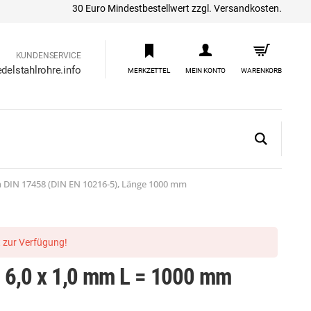
30 Euro Mindestbestellwert zzgl. Versandkosten.
KUNDENSERVICE
delstahlrohre.info
MERKZETTEL
MEIN KONTO
WARENKORB
h DIN 17458 (DIN EN 10216-5), Länge 1000 mm
ht zur Verfügung!
os 6,0 x 1,0 mm L = 1000 mm