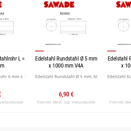
tahlrohr L =
Edelstahl Rundstahl Ø 5 mm
Edelstahl
mm
x 1000 mm V4A
x 1
rohr 6 mm x 1,0 mm, Werkstoff:...
Edelstahl Rundstahl Ø 5 mm, blank gezogen h9,..
Edelstahl R
€
6,90 €
 Versandkosten
Preis inkl. MwSt.
zzgl. Versandkosten
Preis inkl. M