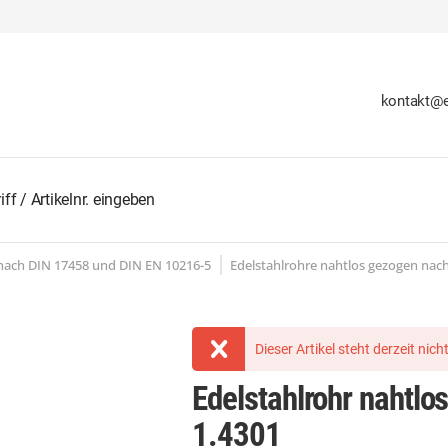
kontakt@e
 nach DIN 17458 und DIN EN 10216-5
Edelstahlrohre nahtlos gezogen nac
Dieser Artikel steht derzeit nic
Edelstahlrohr nahtl
1.4301