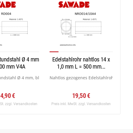
 Rundstahl Ø 4 mm
Edelstahlrohr nahtlos 14 x
000 mm V4A
1,0 mm L = 500 mm...
.
undstahl Ø 4 mm, blank gezogen h9,...
Nahtlos gezogenes Edelstahlrohr 14 mm x
4,90 €
19,50 €
wSt.
zzgl. Versandkosten
Preis inkl. MwSt.
zzgl. Versandkosten