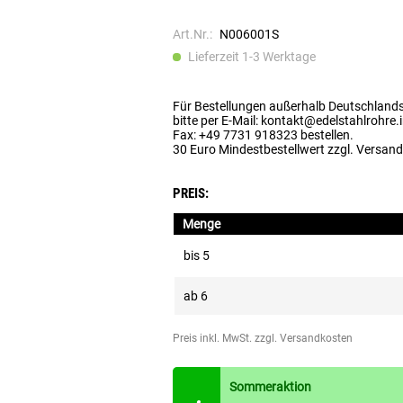
Art.Nr.:
N006001S
Lieferzeit 1-3 Werktage
Für Bestellungen außerhalb Deutschland
bitte per E-Mail: kontakt@edelstahlrohre.
Fax: +49 7731 918323 bestellen.
30 Euro Mindestbestellwert zzgl. Versan
PREIS:
Menge
bis
5
ab
6
Preis inkl. MwSt.
zzgl. Versandkosten
Sommeraktion