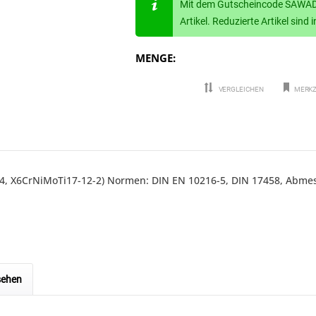
Mit dem Gutscheincode SAWADE
Artikel. Reduzierte Artikel sin
MENGE:
VERGLEICHEN
MERKZ
P304, X6CrNiMoTi17-12-2) Normen: DIN EN 10216-5, DIN 17458, Abm
sehen