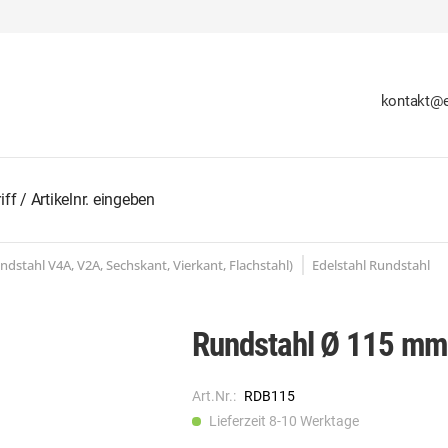
kontakt@e
undstahl V4A, V2A, Sechskant, Vierkant, Flachstahl)
Edelstahl Rundstahl
Rundstahl Ø 115 mm
Art.Nr.:
RDB115
Lieferzeit 8-10 Werktage