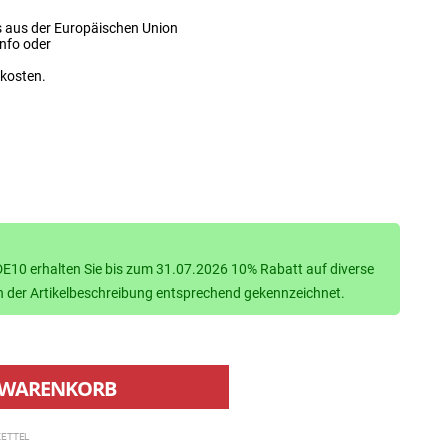
s aus der Europäischen Union
info oder
dkosten.
10 erhalten Sie bis zum 31.07.2026 10% Rabatt auf diverse
d in der Artikelbeschreibung entsprechend gekennzeichnet.
WARENKORB
ETTEL