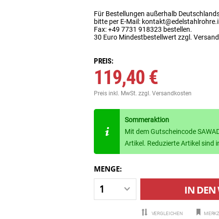
Für Bestellungen außerhalb Deutschland
bitte per E-Mail: kontakt@edelstahlrohre.
Fax: +49 7731 918323 bestellen.
30 Euro Mindestbestellwert zzgl. Versan
PREIS:
119,40 €
Preis inkl. MwSt.
zzgl. Versandkosten
Sommeraktion
Mit dem Gutscheincode SAWADE
Artikel. Reduzierte Artikel sin
MENGE:
IN DEN
VERGLEICHEN
MERKZ