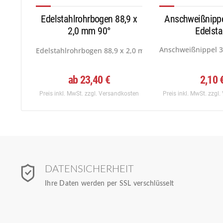
Edelstahlrohrbogen 88,9 x
Anschweißnippel
2,0 mm 90°
Edelsta
Anschweißnippel 3/
Edelstahlrohrbogen 88,9 x 2,0 mm,Norm 3,DIN...
ab 23,40 €
2,10 
Preis inkl. MwSt.
zzgl. Versandkosten
Preis inkl. MwSt.
zzgl.
DATENSICHERHEIT
Ihre Daten werden per SSL verschlüsselt