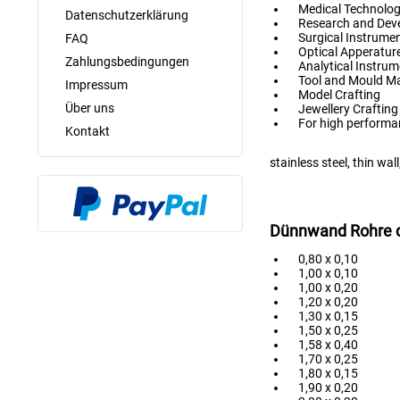
Medical Technolo
Datenschutzerklärung
Research and Dev
Surgical Instrume
FAQ
Optical Apperatur
Zahlungsbedingungen
Analytical Instrum
Tool and Mould M
Impressum
Model Crafting
Über uns
Jewellery Crafting
For high performa
Kontakt
stainless steel, thin wal
Dünnwand Rohre die
0,80 x 0,10
1,00 x 0,10
1,00 x 0,20
1,20 x 0,20
1,30 x 0,15
1,50 x 0,25
1,58 x 0,40
1,70 x 0,25
1,80 x 0,15
1,90 x 0,20