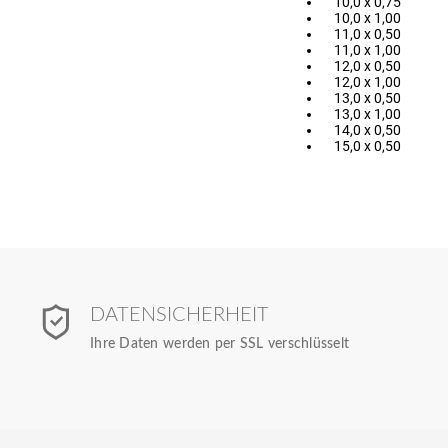
10,0 x 0,75
10,0 x 1,00
11,0 x 0,50
11,0 x 1,00
12,0 x 0,50
12,0 x 1,00
13,0 x 0,50
13,0 x 1,00
14,0 x 0,50
15,0 x 0,50
DATENSICHERHEIT
Ihre Daten werden per SSL verschlüsselt