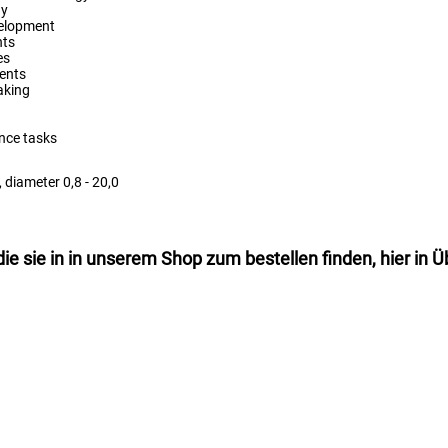
gy
elopment
nts
es
ents
aking
nce tasks
l, diameter 0,8 - 20,0
 sie in in unserem Shop zum bestellen finden, hier in Ü