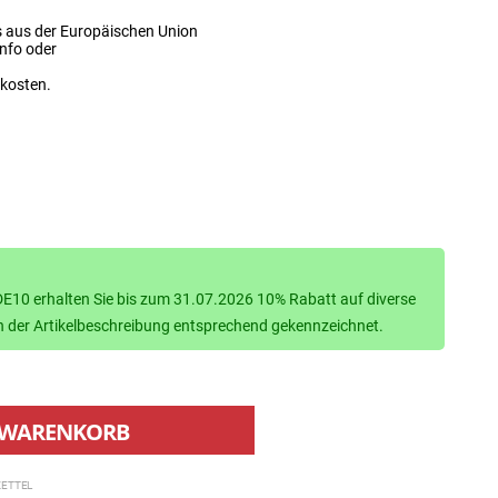
s aus der Europäischen Union
info oder
dkosten.
10 erhalten Sie bis zum 31.07.2026 10% Rabatt auf diverse
d in der Artikelbeschreibung entsprechend gekennzeichnet.
WARENKORB
ETTEL