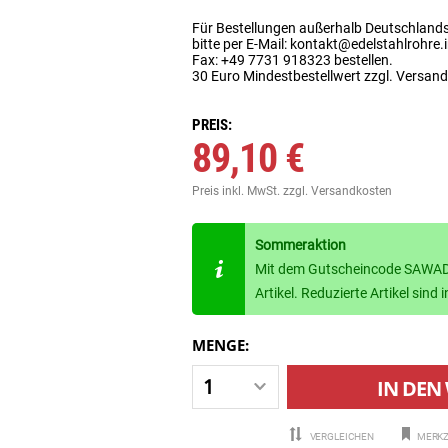
Für Bestellungen außerhalb Deutschland
bitte per E-Mail: kontakt@edelstahlrohre.
Fax: +49 7731 918323 bestellen.
30 Euro Mindestbestellwert zzgl. Versan
PREIS:
89,10 €
Preis inkl. MwSt.
zzgl. Versandkosten
Sommeraktion
Mit dem Gutscheincode SAWADE
Artikel. Reduzierte Artikel sin
MENGE:
IN DEN
VERGLEICHEN
MERKZ