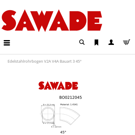
Edelstahlrohrbogen V2A V4A Bauart 3 45°