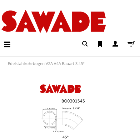
Edelstahlrohrbogen V2A V4A Bauart 3 45°