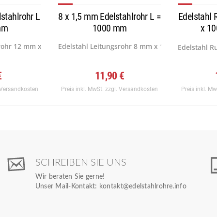
stahlrohr L
8 x 1,5 mm Edelstahlrohr L =
Edelstahl
mm
1000 mm
x 1
rohr 12 mm x 1,0 mm, Werkstoff:...
Edelstahl Leitungsrohr 8 mm x 1,5 mm, Werkstoff
Edelstahl R
€
11,90 €
 Versandkosten
Preis inkl. MwSt.
zzgl. Versandkosten
Preis inkl. M
SCHREIBEN SIE UNS
Wir beraten Sie gerne!
Unser Mail-Kontakt:
kontakt@edelstahlrohre.info