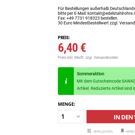
Für Bestellungen außerhalb Deutschland
bitte per E-Mail: kontakt@edelstahlrohre.
Fax: +49 7731 918323 bestellen.
30 Euro Mindestbestellwert zzgl. Versan
PREIS:
6,40 €
Preis inkl. MwSt.
zzgl. Versandkosten
Sommeraktion
Mit dem Gutscheincode SAWADE
Artikel. Reduzierte Artikel sin
MENGE:
IN DEN
VERGLEICHEN
MERKZ