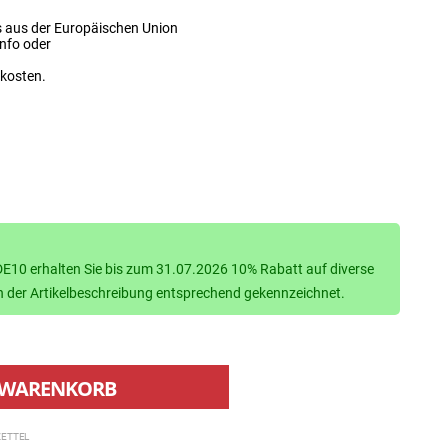
s aus der Europäischen Union
info oder
dkosten.
10 erhalten Sie bis zum 31.07.2026 10% Rabatt auf diverse
d in der Artikelbeschreibung entsprechend gekennzeichnet.
WARENKORB
ETTEL