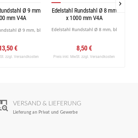
 Rundstahl Ø 9 mm
Edelstahl Rundstahl Ø 8 mm
Edel
000 mm V4A
x 1000 mm V4A
:...
Edelstahl Rundstahl Ø 8 mm, blank gezoge
Edel
undstahl Ø 9 mm, blank gezogen h9,...
13,50 €
8,50 €
wSt.
zzgl. Versandkosten
Preis inkl. MwSt.
zzgl. Versandkosten
Preis
VERSAND & LIEFERUNG
Lieferung an Privat und Gewerbe