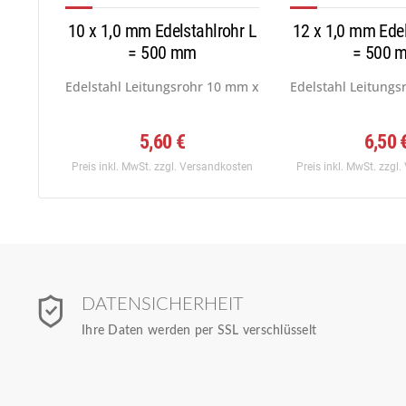
10 x 1,0 mm Edelstahlrohr L
12 x 1,0 mm Edel
= 500 mm
= 500 
Edelstahl Leitungsrohr 10 mm x 1,0 mm, Werkstoff:...
Edelstahl Leitungs
5,60 €
6,50 
Preis inkl. MwSt.
zzgl. Versandkosten
Preis inkl. MwSt.
zzgl.
DATENSICHERHEIT
Ihre Daten werden per SSL verschlüsselt