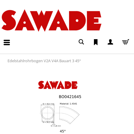
Edelstahlrohrbogen V2A V4A Bauart 3 45°