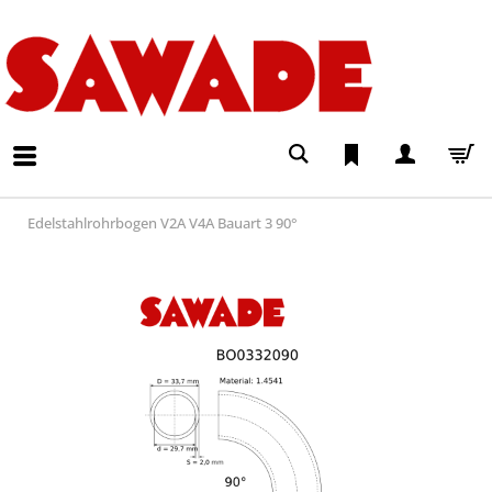
Edelstahlrohrbogen V2A V4A Bauart 3 90°