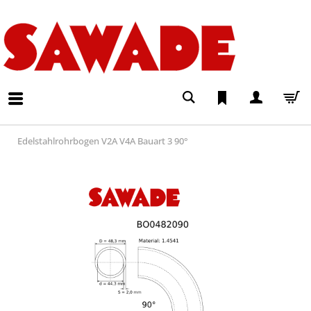
Edelstahlrohrbogen V2A V4A Bauart 3 90°