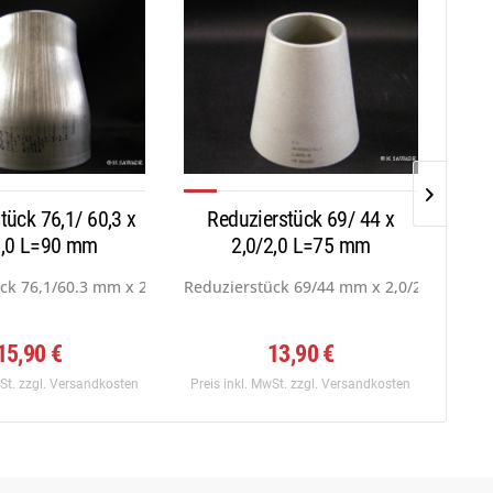
tück 76,1/ 60,3 x
Reduzierstück 69/ 44 x
Red
2,0 L=90 mm
2,0/2,0 L=75 mm
f:...
ck 76,1/60.3 mm x 2,3/2,0 L=90...
Reduzierstück 69/44 mm x 2,0/2,0 L=75...
Redu
15,90 €
13,90 €
wSt.
zzgl. Versandkosten
Preis inkl. MwSt.
zzgl. Versandkosten
Preis