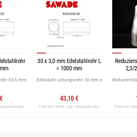
elstahlrohr
30 x 3,0 mm Edelstahlrohr L
Reduziers
0 mm
= 1000 mm
2,3/
rohr 63,5 mm x 2,0 mm, Werkstoff:...
Edelstahl Leitungsrohr 30 mm x 3,0 mm, Werkstof
Reduzierstü
 €
43,10 €
 Versandkosten
Preis inkl. MwSt.
zzgl. Versandkosten
Preis inkl. M