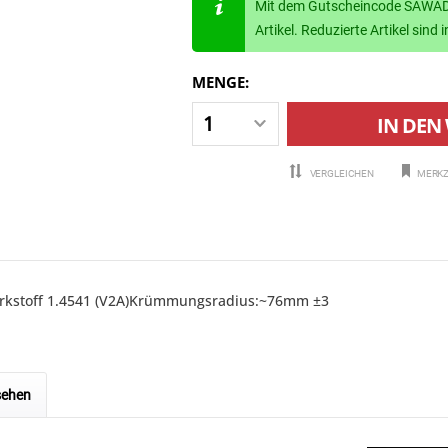
Mit dem Gutscheincode SAWADE
Artikel. Reduzierte Artikel sin
MENGE:
IN DEN
VERGLEICHEN
MERKZ
erkstoff 1.4541 (V2A)Krümmungsradius:~76mm ±3
sehen