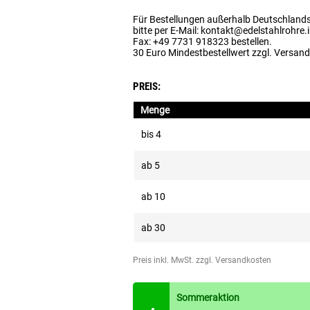
Für Bestellungen außerhalb Deutschland
bitte per E-Mail: kontakt@edelstahlrohre.
Fax: +49 7731 918323 bestellen.
30 Euro Mindestbestellwert zzgl. Versan
PREIS:
Menge
bis
4
ab
5
ab
10
ab
30
Preis inkl. MwSt.
zzgl. Versandkosten
Sommeraktion