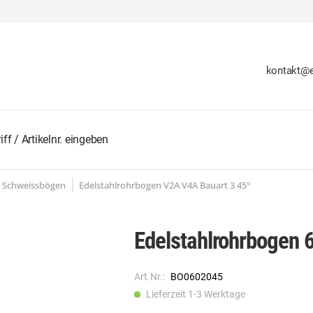
kontakt@e
d Schweissbögen
Edelstahlrohrbogen V2A V4A Bauart 3 45°
Edelstahlrohrbogen 
Art.Nr.:
BO0602045
Lieferzeit 1-3 Werktage