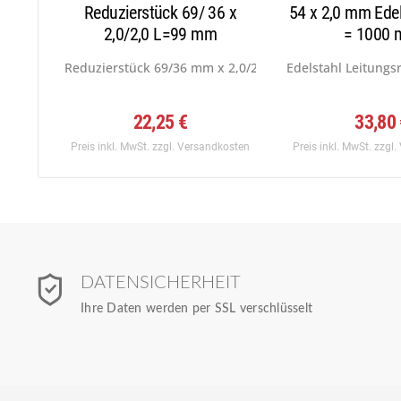
Reduzierstück 69/ 36 x
54 x 2,0 mm Edel
2,0/2,0 L=99 mm
= 1000
Reduzierstück 69/36 mm x 2,0/2,0 L=99...
Edelstahl Leitungs
22,25 €
33,80
Preis inkl. MwSt.
zzgl. Versandkosten
Preis inkl. MwSt.
zzgl.
DATENSICHERHEIT
Ihre Daten werden per SSL verschlüsselt