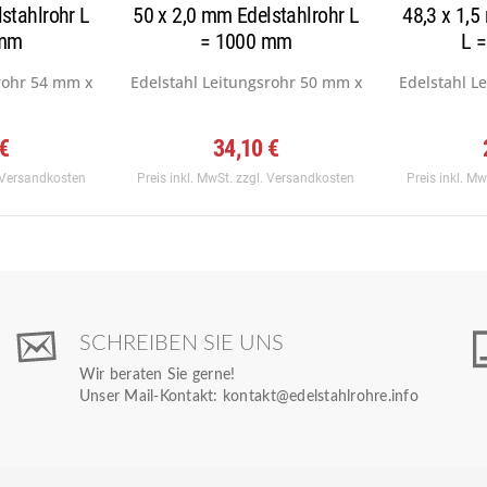
stahlrohr L
50 x 2,0 mm Edelstahlrohr L
48,3 x 1,5
 mm
= 1000 mm
L 
rohr 54 mm x 2,0 mm, Werkstoff:...
Edelstahl Leitungsrohr 50 mm x 2,0 mm, Werkstof
Edelstahl L
 €
34,10 €
 Versandkosten
Preis inkl. MwSt.
zzgl. Versandkosten
Preis inkl. M
SCHREIBEN SIE UNS
Wir beraten Sie gerne!
Unser Mail-Kontakt:
kontakt@edelstahlrohre.info