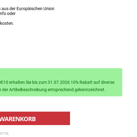
s aus der Europäischen Union
info oder
dkosten.
10 erhalten Sie bis zum 31.07.2026 10% Rabatt auf diverse
d in der Artikelbeschreibung entsprechend gekennzeichnet.
WARENKORB
ETTEL