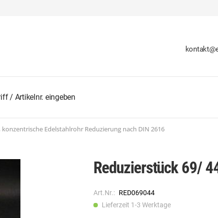
kontakt@e
, konzentrische Edelstahlrohr Reduzierung nach DIN 2616
Reduzierstück 69/ 4
Art.Nr.:
RED069044
Lieferzeit 1-3 Werktage