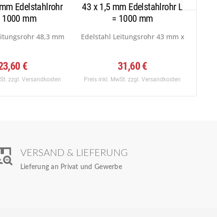
 mm Edelstahlrohr
43 x 1,5 mm Edelstahlrohr L
38 x
= 1000 mm
= 1000 mm
f:...
eitungsrohr 48,3 mm x 1,5 mm, Werkstoff:...
Edelstahl Leitungsrohr 43 mm x 1,5 mm, W
Edel
23,60 €
31,60 €
wSt.
zzgl. Versandkosten
Preis inkl. MwSt.
zzgl. Versandkosten
Preis
VERSAND & LIEFERUNG
Lieferung an Privat und Gewerbe