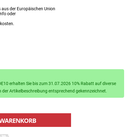
s aus der Europäischen Union
info oder
dkosten.
10 erhalten Sie bis zum 31.07.2026 10% Rabatt auf diverse
d in der Artikelbeschreibung entsprechend gekennzeichnet.
WARENKORB
ETTEL