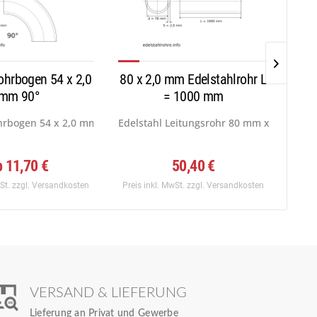
ohrbogen 54 x 2,0
80 x 2,0 mm Edelstahlrohr L
60,
mm 90°
= 1000 mm
ff:...
hrbogen 54 x 2,0 mm,Norm 3,DIN 2605,90°,...
Edelstahl Leitungsrohr 80 mm x 2,0 mm, W
Edel
b 11,70 €
50,40 €
wSt.
zzgl. Versandkosten
Preis inkl. MwSt.
zzgl. Versandkosten
Preis
VERSAND & LIEFERUNG
Lieferung an Privat und Gewerbe