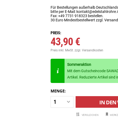
Für Bestellungen außerhalb Deutschland
bitte per E-Mail: kontakt@edelstahlrohre.
Fax: +49 7731 918323 bestellen.
30 Euro Mindestbestellwert zzgl. Versan
PREIS:
43,90 €
Preis inkl. MwSt.
zzgl. Versandkosten
Sommeraktion
Mit dem Gutscheincode SAWADE
Artikel. Reduzierte Artikel sin
MENGE:
IN DEN
VERGLEICHEN
MERKZ