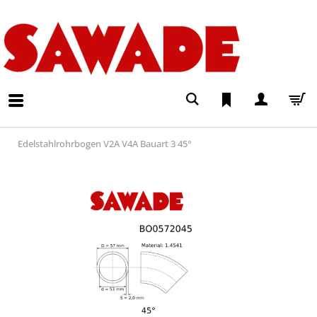
Edelstahlrohrbogen V2A V4A Bauart 3 45°