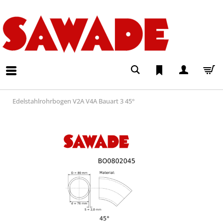
Edelstahlrohrbogen V2A V4A Bauart 3 45°