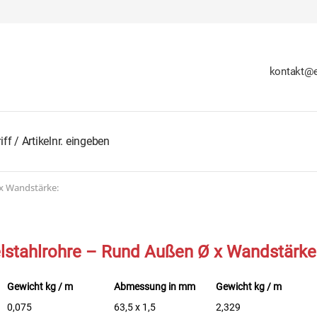
kontakt@e
x Wandstärke:
lstahlrohre – Rund Außen Ø x Wandstärke
Gewicht kg / m
Abmessung in mm
Gewicht kg / m
0,075
63,5 x 1,5
2,329