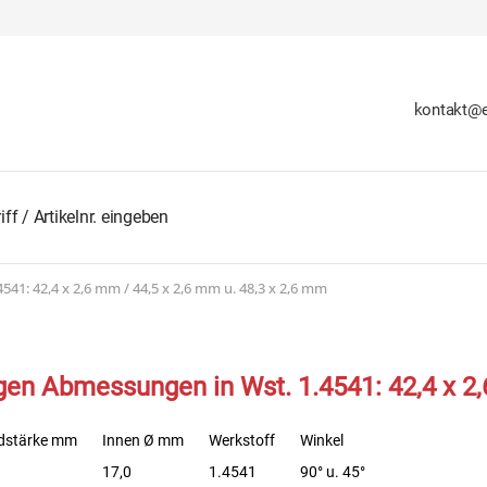
kontakt@e
1: 42,4 x 2,6 mm / 44,5 x 2,6 mm u. 48,3 x 2,6 mm
n Abmessungen in Wst. 1.4541: 42,4 x 2,6
dstärke mm
Innen Ø mm
Werkstoff
Winkel
17,0
1.4541
90° u. 45°