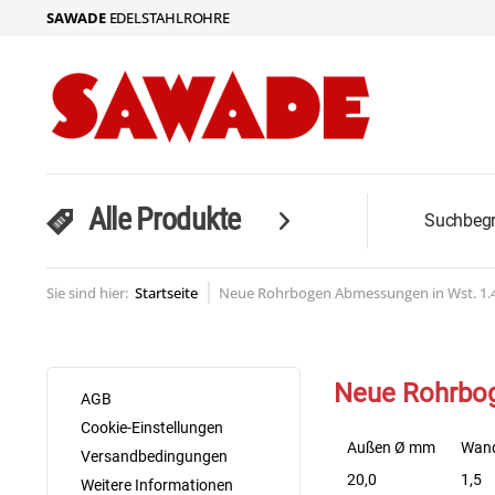
SAWADE
EDELSTAHLROHRE
Alle Produkte
Sie sind hier:
Startseite
Neue Rohrbogen Abmessungen in Wst. 1.454
Neue Rohrboge
AGB
Cookie-Einstellungen
Außen Ø mm
Wan
Versandbedingungen
20,0
1,5
Weitere Informationen