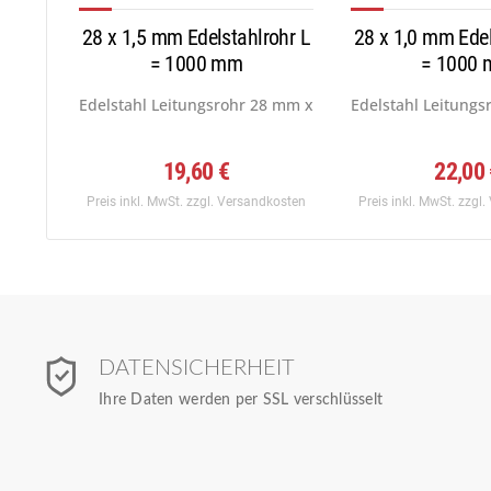
28 x 1,5 mm Edelstahlrohr L
28 x 1,0 mm Edel
= 1000 mm
= 1000
Edelstahl Leitungsrohr 28 mm x 1,5 mm, Werkstoff:...
Edelstahl Leitungs
19,60 €
22,00
Preis inkl. MwSt.
zzgl. Versandkosten
Preis inkl. MwSt.
zzgl.
DATENSICHERHEIT
Ihre Daten werden per SSL verschlüsselt