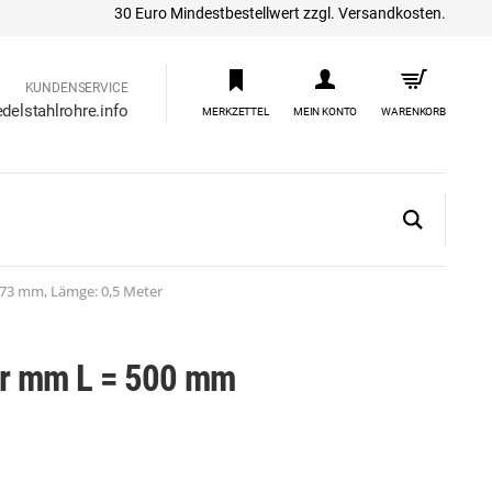
30 Euro Mindestbestellwert zzgl. Versandkosten.
KUNDENSERVICE
delstahlrohre.info
MERKZETTEL
MEIN KONTO
WARENKORB
273 mm, Lämge: 0,5 Meter
ohr mm L = 500 mm