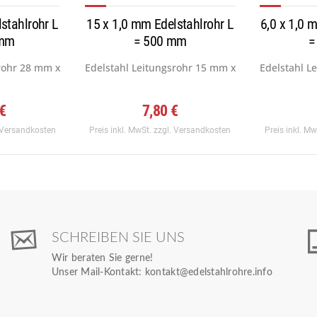
stahlrohr L
15 x 1,0 mm Edelstahlrohr L
6,0 x 1,0 
 mm
= 500 mm
=
rohr 28 mm x 1,0 mm, Werkstoff:...
Edelstahl Leitungsrohr 15 mm x 1,0 mm, Werkstof
Edelstahl L
 €
7,80 €
 Versandkosten
Preis inkl. MwSt.
zzgl. Versandkosten
Preis inkl. M
SCHREIBEN SIE UNS
Wir beraten Sie gerne!
Unser Mail-Kontakt:
kontakt@edelstahlrohre.info