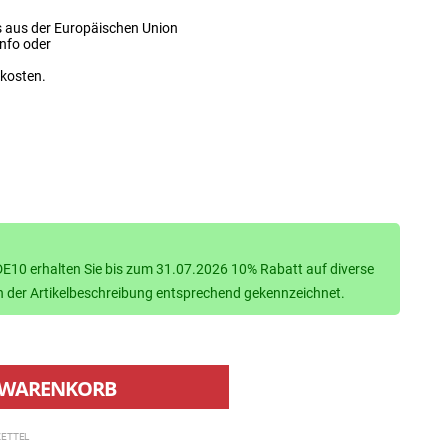
s aus der Europäischen Union
info oder
dkosten.
10 erhalten Sie bis zum 31.07.2026 10% Rabatt auf diverse
d in der Artikelbeschreibung entsprechend gekennzeichnet.
WARENKORB
ETTEL