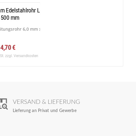
mm Edelstahlrohr L
 500 mm
f:...
eitungsrohr 6,0 mm x 1,0 mm, Werkstoff:...
4,70 €
wSt.
zzgl. Versandkosten
VERSAND & LIEFERUNG
Lieferung an Privat und Gewerbe