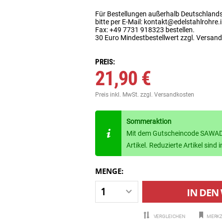
Für Bestellungen außerhalb Deutschland
bitte per E-Mail: kontakt@edelstahlrohre.
Fax: +49 7731 918323 bestellen.
30 Euro Mindestbestellwert zzgl. Versan
PREIS:
21,90 €
Preis inkl. MwSt.
zzgl. Versandkosten
Sommeraktion
Mit dem Gutscheincode SAWADE
Artikel. Reduzierte Artikel sin
MENGE:
IN DEN
VERGLEICHEN
MERKZ