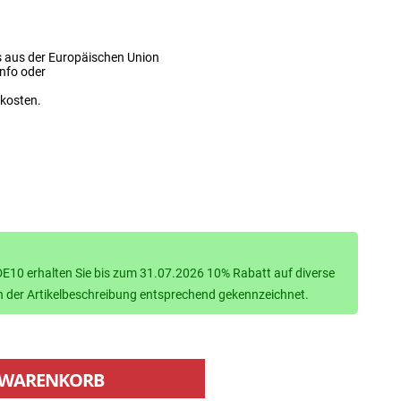
s aus der Europäischen Union
info oder
dkosten.
10 erhalten Sie bis zum 31.07.2026 10% Rabatt auf diverse
d in der Artikelbeschreibung entsprechend gekennzeichnet.
WARENKORB