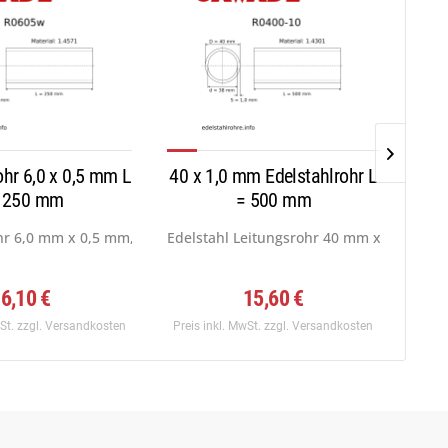
ohr 6,0 x 0,5 mm L
40 x 1,0 mm Edelstahlrohr L
19 x
 250 mm
= 500 mm
...
hr 6,0 mm x 0,5 mm, Werkstoff: 1.4571...
Edelstahl Leitungsrohr 40 mm x 1,0 mm, W
Edel
6,10 €
15,60 €
wSt.
zzgl. Versandkosten
Preis inkl. MwSt.
zzgl. Versandkosten
Preis