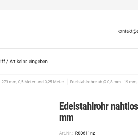
kontakt@e
 - 273 mm, 0,5 Meter und 0,25 Meter
Edelstahlrohre ab Ø 0,8 mm - 19 mm,
Edelstahlrohr nahtlo
mm
Art.Nr.:
R00611nz