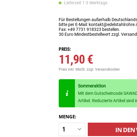
Lieferzeit 1-3 Werktage
Für Bestellungen außerhalb Deutschland
bitte per E-Mail: kontakt@edelstahlrohre.
Fax: +49 7731 918323 bestellen.
30 Euro Mindestbestellwert zzgl. Versan
PREIS:
11,90 €
Preis inkl. MwSt.
zzgl. Versandkosten
Sommeraktion
Mit dem Gutscheincode SAWADE
Artikel. Reduzierte Artikel sin
MENGE:
IN DEN