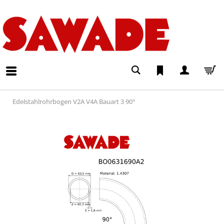
Edelstahlrohrbogen V2A V4A Bauart 3 90°