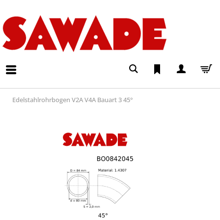
Edelstahlrohrbogen V2A V4A Bauart 3 45°