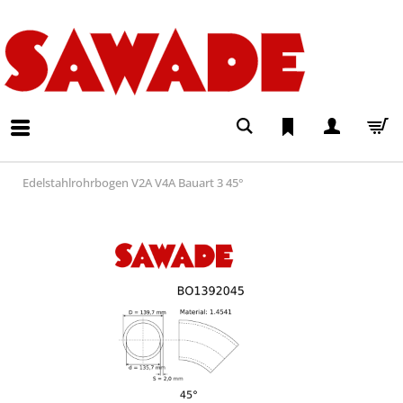
Edelstahlrohrbogen V2A V4A Bauart 3 45°