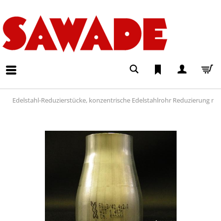
Edelstahl-Reduzierstücke, konzentrische Edelstahlrohr Reduzierung na