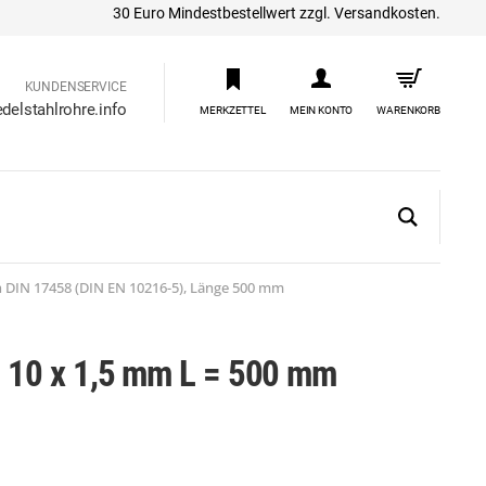
30 Euro Mindestbestellwert zzgl. Versandkosten.
KUNDENSERVICE
delstahlrohre.info
MERKZETTEL
MEIN KONTO
WARENKORB
h DIN 17458 (DIN EN 10216-5), Länge 500 mm
os 10 x 1,5 mm L = 500 mm