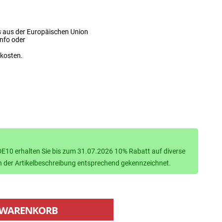
s aus der Europäischen Union
info oder
dkosten.
10 erhalten Sie bis zum 31.07.2026 10% Rabatt auf diverse
d in der Artikelbeschreibung entsprechend gekennzeichnet.
WARENKORB