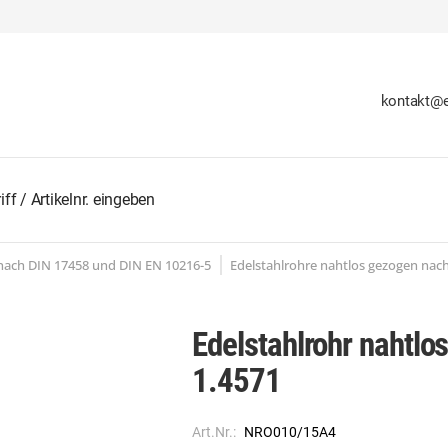
kontakt@e
 nach DIN 17458 und DIN EN 10216-5
Edelstahlrohre nahtlos gezogen nac
Edelstahlrohr nahtl
1.4571
Art.Nr.:
NRO010/15A4