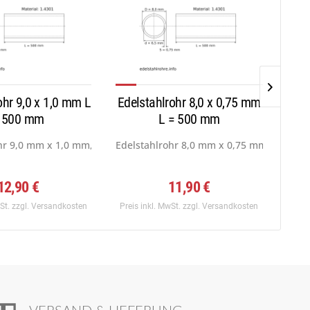
ohr 9,0 x 1,0 mm L
Edelstahlrohr 8,0 x 0,75 mm
Edel
 500 mm
L = 500 mm
f:...
hr 9,0 mm x 1,0 mm, Werkstoff: 1.4301...
Edelstahlrohr 8,0 mm x 0,75 mm, Werkstoff
Edel
12,90 €
11,90 €
wSt.
zzgl. Versandkosten
Preis inkl. MwSt.
zzgl. Versandkosten
Preis