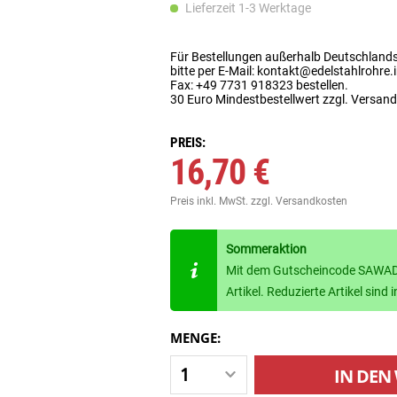
Lieferzeit 1-3 Werktage
Für Bestellungen außerhalb Deutschland
bitte per E-Mail: kontakt@edelstahlrohre.
Fax: +49 7731 918323 bestellen.
30 Euro Mindestbestellwert zzgl. Versan
PREIS:
16,70 €
Preis inkl. MwSt.
zzgl. Versandkosten
Sommeraktion
Mit dem Gutscheincode SAWADE
Artikel. Reduzierte Artikel sin
MENGE:
IN DEN