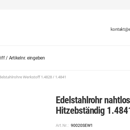
kontakt@e
lstahlrohre Werkstoff 1.4828 / 1.4841
Edelstahlrohr nahtl
Hitzebständig 1.484
Art.Nr.:
90020SEW1