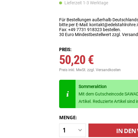
Lieferzeit 1-3 Werktage
Für Bestellungen außerhalb Deutschland
bitte per E-Mail: kontakt@edelstahlrohre.
Fax: +49 7731 918323 bestellen.
30 Euro Mindestbestellwert zzgl. Versan
PREIS:
50,20 €
Preis inkl. MwSt.
zzgl. Versandkosten
Sommeraktion
Mit dem Gutscheincode SAWADE
Artikel. Reduzierte Artikel sin
MENGE:
IN DEN