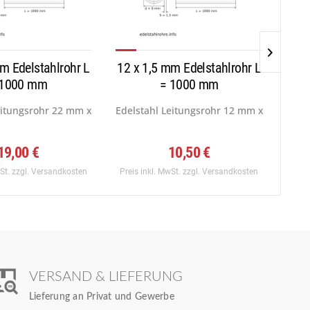
m Edelstahlrohr L
12 x 1,5 mm Edelstahlrohr L
10 x
 1000 mm
= 1000 mm
0) x...
eitungsrohr 22 mm x 1,0 mm, Werkstoff:...
Edelstahl Leitungsrohr 12 mm x 1,5 mm, W
Edel
19,00 €
10,50 €
wSt.
zzgl. Versandkosten
Preis inkl. MwSt.
zzgl. Versandkosten
Preis
VERSAND & LIEFERUNG
Lieferung an Privat und Gewerbe