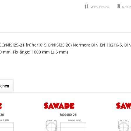
VERGLEICHEN
MERKZ
X15CrNiSi25-21 früher X15 CrNiSi25 20) Normen: DIN EN 10216-5, D
 mm, Fixlänge: 1000 mm (± 5 mm)
sehen