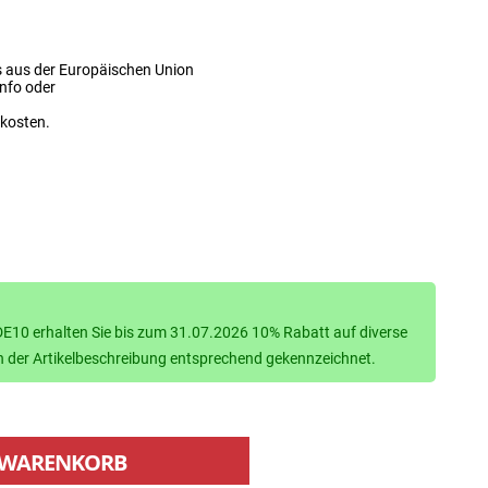
s aus der Europäischen Union
info oder
dkosten.
10 erhalten Sie bis zum 31.07.2026 10% Rabatt auf diverse
d in der Artikelbeschreibung entsprechend gekennzeichnet.
WARENKORB