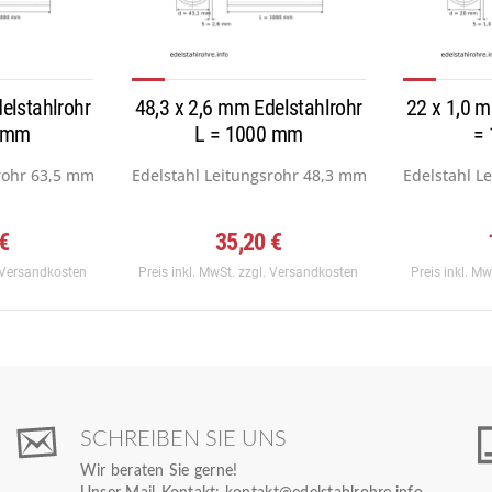
elstahlrohr
48,3 x 2,6 mm Edelstahlrohr
22 x 1,0 m
0 mm
L = 1000 mm
=
..
rohr 63,5 mm x 3,0 mm, Werkstoff:...
Edelstahl Leitungsrohr 48,3 mm (NPS = 1½, DN = 4
Edelstahl L
 €
35,20 €
 Versandkosten
Preis inkl. MwSt.
zzgl. Versandkosten
Preis inkl. M
SCHREIBEN SIE UNS
Wir beraten Sie gerne!