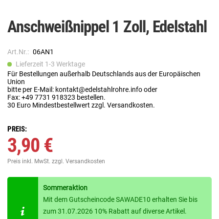
Anschweißnippel 1 Zoll, Edelstahl
Art.Nr.:
06AN1
Lieferzeit 1-3 Werktage
Für Bestellungen außerhalb Deutschlands aus der Europäischen
Union
bitte per E-Mail: kontakt@edelstahlrohre.info oder
Fax: +49 7731 918323 bestellen.
30 Euro Mindestbestellwert zzgl. Versandkosten.
PREIS:
3,90 €
Preis inkl. MwSt.
zzgl. Versandkosten
Sommeraktion
Mit dem Gutscheincode SAWADE10 erhalten Sie bis
zum 31.07.2026 10% Rabatt auf diverse Artikel.