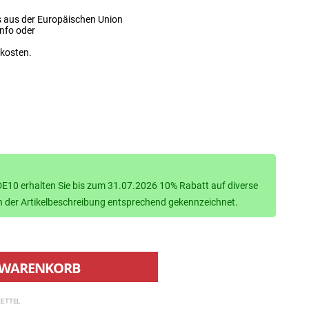
s aus der Europäischen Union
info oder
dkosten.
10 erhalten Sie bis zum 31.07.2026 10% Rabatt auf diverse
d in der Artikelbeschreibung entsprechend gekennzeichnet.
WARENKORB
ETTEL