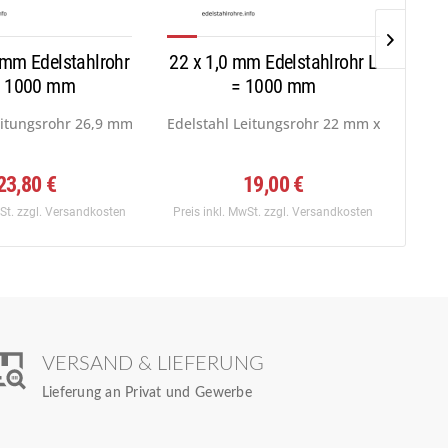
 mm Edelstahlrohr
22 x 1,0 mm Edelstahlrohr L
12 x
= 1000 mm
= 1000 mm
...
eitungsrohr 26,9 mm (NPS = ¾, DN = 20) x...
Edelstahl Leitungsrohr 22 mm x 1,0 mm, W
Edel
23,80 €
19,00 €
wSt.
zzgl. Versandkosten
Preis inkl. MwSt.
zzgl. Versandkosten
Preis
VERSAND & LIEFERUNG
Lieferung an Privat und Gewerbe