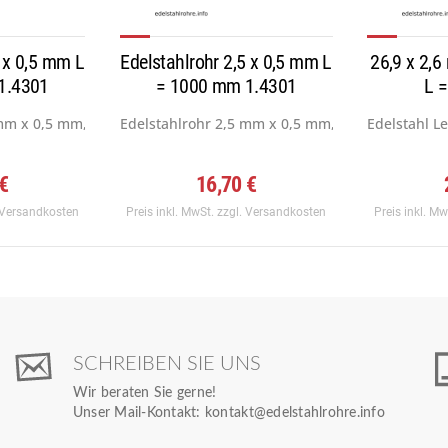
0 x 0,5 mm L
Edelstahlrohr 2,5 x 0,5 mm L
26,9 x 2,6
1.4301
= 1000 mm 1.4301
L 
mm x 0,5 mm, Werkstoff: 1.4301...
Edelstahlrohr 2,5 mm x 0,5 mm, Werkstoff: 1.4301
Edelstahl L
 €
16,70 €
 Versandkosten
Preis inkl. MwSt.
zzgl. Versandkosten
Preis inkl. M
SCHREIBEN SIE UNS
Wir beraten Sie gerne!
Unser Mail-Kontakt:
kontakt@edelstahlrohre.info