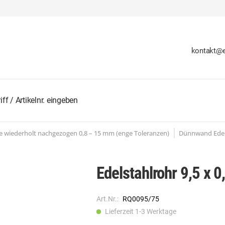
kontakt@e
 wiederholt nachgezogen 0,8 – 15 mm (enge Toleranzen)
Dünnwand Edels
Edelstahlrohr 9,5 x
Art.Nr.:
RQ0095/75
Lieferzeit 1-3 Werktage