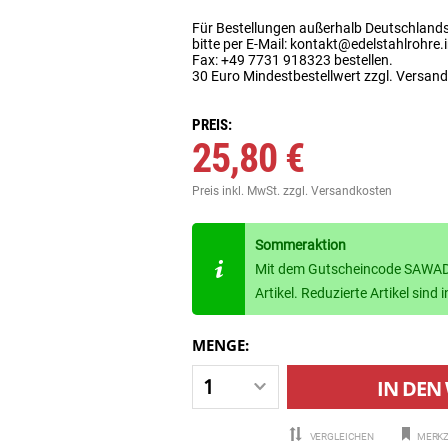
Für Bestellungen außerhalb Deutschland
bitte per E-Mail: kontakt@edelstahlrohre.
Fax: +49 7731 918323 bestellen.
30 Euro Mindestbestellwert zzgl. Versan
PREIS:
25,80 €
Preis inkl. MwSt.
zzgl. Versandkosten
Sommeraktion
Mit dem Gutscheincode SAWADE
Artikel. Reduzierte Artikel sin
MENGE:
IN DEN
VERGLEICHEN
MERKZ