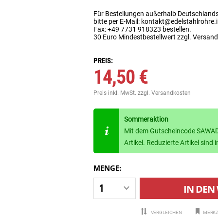
Für Bestellungen außerhalb Deutschland
bitte per E-Mail: kontakt@edelstahlrohre.
Fax: +49 7731 918323 bestellen.
30 Euro Mindestbestellwert zzgl. Versan
PREIS:
14,50 €
Preis inkl. MwSt.
zzgl. Versandkosten
Sommeraktion
Mit dem Gutscheincode SAWADE
Artikel. Reduzierte Artikel sin
MENGE:
IN DEN
VERGLEICHEN
MERKZ