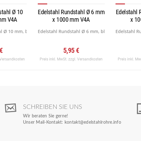
stahl Ø 10
Edelstahl Rundstahl Ø 6 mm
Edelstahl
mm V4A
x 1000 mm V4A
x 1
l Ø 10 mm, blank gezogen h9,...
Edelstahl Rundstahl Ø 6 mm, blank gezogen h9,..
Edelstahl R
 €
5,95 €
 Versandkosten
Preis inkl. MwSt.
zzgl. Versandkosten
Preis inkl. M
SCHREIBEN SIE UNS
Wir beraten Sie gerne!
Unser Mail-Kontakt:
kontakt@edelstahlrohre.info