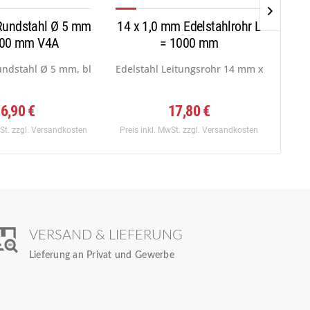
 Rundstahl Ø 5 mm
14 x 1,0 mm Edelstahlrohr L
8 x 
000 mm V4A
= 1000 mm
.
undstahl Ø 5 mm, blank gezogen h9,...
Edelstahl Leitungsrohr 14 mm x 1,0 mm, W
Edel
6,90 €
17,80 €
wSt.
zzgl. Versandkosten
Preis inkl. MwSt.
zzgl. Versandkosten
Preis
VERSAND & LIEFERUNG
Lieferung an Privat und Gewerbe