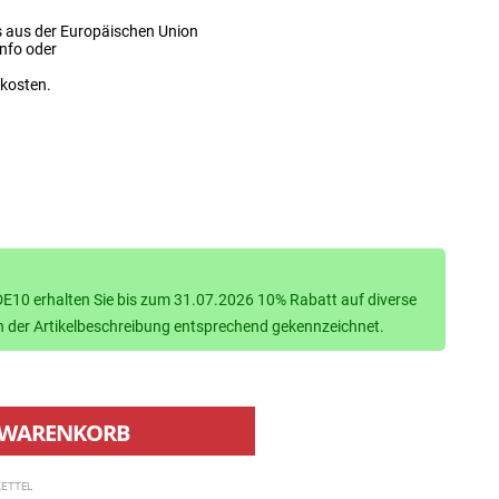
s aus der Europäischen Union
info oder
dkosten.
10 erhalten Sie bis zum 31.07.2026 10% Rabatt auf diverse
d in der Artikelbeschreibung entsprechend gekennzeichnet.
WARENKORB
ETTEL