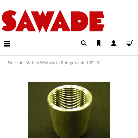
Edelstahl-Muffen Whitworth-Rohrgewinde 1/8" - 3"