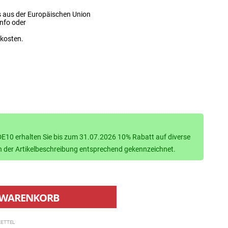
s aus der Europäischen Union
info oder
dkosten.
10 erhalten Sie bis zum 31.07.2026 10% Rabatt auf diverse
d in der Artikelbeschreibung entsprechend gekennzeichnet.
WARENKORB
ETTEL