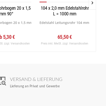
ohrbogen 20 x 1,5
104 x 2,0 mm Edelstahlrohr
80 x
mm 90°
L = 1000 mm
f:...
hrbogen 20 x 1,5 mm Norm 3 DIN 2605,90°,...
Edelstahl Leitungsrohr 104 mm x 2,0 mm, 
Edel
b 5,30 €
65,50 €
wSt.
zzgl. Versandkosten
Preis inkl. MwSt.
zzgl. Versandkosten
Preis
VERSAND & LIEFERUNG
Lieferung an Privat und Gewerbe