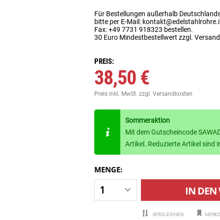
Für Bestellungen außerhalb Deutschland
bitte per E-Mail: kontakt@edelstahlrohre.
Fax: +49 7731 918323 bestellen.
30 Euro Mindestbestellwert zzgl. Versan
PREIS:
38,50 €
Preis inkl. MwSt.
zzgl. Versandkosten
Sommeraktion
Mit dem Gutscheincode SAWADE
Artikel. Reduzierte Artikel sin
MENGE:
IN DEN
VERGLEICHEN
MERKZ