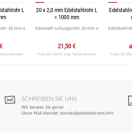
stahlrohr L
20 x 2,0 mm Edelstahlrohr L
Edelstahlr
 mm
= 1000 mm
rohr 30 mm x 2,0 mm, Werkstoff:...
Edelstahl Leitungsrohr 20 mm x 2,0 mm, Werkstof
Edelstahlro
 €
21,50 €
a
 Versandkosten
Preis inkl. MwSt.
zzgl. Versandkosten
Preis inkl. M
SCHREIBEN SIE UNS
Wir beraten Sie gerne!
Unser Mail-Kontakt:
kontakt@edelstahlrohre.info