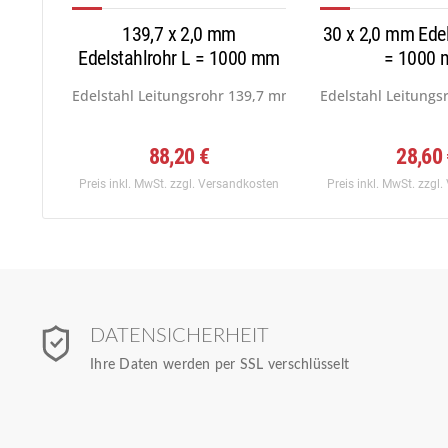
139,7 x 2,0 mm
30 x 2,0 mm Edel
Edelstahlrohr L = 1000 mm
= 1000
Edelstahl Leitungsrohr 139,7 mm (NPS = 5, DN = 125)...
Edelstahl Leitungs
88,20 €
28,60
Preis inkl. MwSt.
zzgl. Versandkosten
Preis inkl. MwSt.
zzgl.
DATENSICHERHEIT
Ihre Daten werden per SSL verschlüsselt