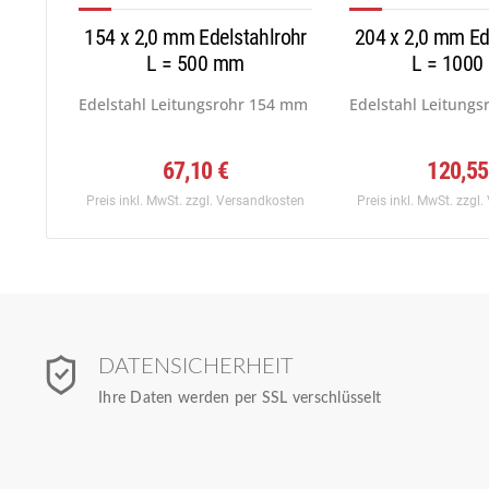
154 x 2,0 mm Edelstahlrohr
204 x 2,0 mm Ed
L = 500 mm
L = 100
Edelstahl Leitungsrohr 154 mm x 2,0 mm, Werkstoff:...
Edelstahl Leitungs
67,10 €
120,55
Preis inkl. MwSt.
zzgl. Versandkosten
Preis inkl. MwSt.
zzgl.
DATENSICHERHEIT
Ihre Daten werden per SSL verschlüsselt