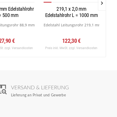
 mm Edelstahlrohr
219,1 x 2,0 mm
80 x
= 500 mm
Edelstahlrohr L = 1000 mm
ff:...
itungsrohr 88,9 mm (NPS = 3, DN = 80) x...
Edelstahl Leitungsrohr 219,1 mm (NPS = 8,
Edel
27,90 €
122,30 €
wSt.
zzgl. Versandkosten
Preis inkl. MwSt.
zzgl. Versandkosten
Preis
VERSAND & LIEFERUNG
Lieferung an Privat und Gewerbe