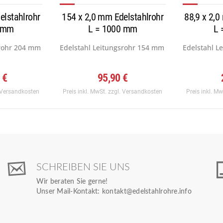
elstahlrohr
154 x 2,0 mm Edelstahlrohr
88,9 x 2,0
0 mm
L = 1000 mm
L 
rohr 204 mm x 2,0 mm, Werkstoff:...
Edelstahl Leitungsrohr 154 mm x 2,0 mm, Werksto
Edelstahl Le
 €
95,90 €
 Versandkosten
Preis inkl. MwSt.
zzgl. Versandkosten
Preis inkl. M
SCHREIBEN SIE UNS
Wir beraten Sie gerne!
Unser Mail-Kontakt:
kontakt@edelstahlrohre.info