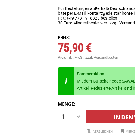
Für Bestellungen außerhalb Deutschland
bitte per E-Mail: kontakt@edelstahlrohre.
Fax: +49 7731 918323 bestellen.
30 Euro Mindestbestellwert zzgl. Versan
PREIS:
75,90 €
Preis inkl. MwSt.
zzgl. Versandkosten
Sommeraktion
Mit dem Gutscheincode SAWADE
Artikel. Reduzierte Artikel sin
MENGE:
IN DEN
VERGLEICHEN
MERKZ