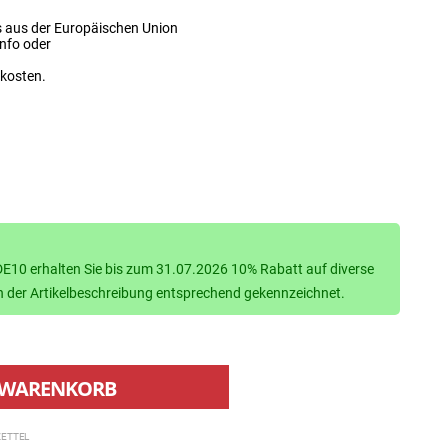
s aus der Europäischen Union
info oder
dkosten.
10 erhalten Sie bis zum 31.07.2026 10% Rabatt auf diverse
d in der Artikelbeschreibung entsprechend gekennzeichnet.
WARENKORB
ETTEL