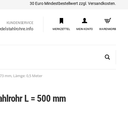
30 Euro Mindestbestellwert zzgl. Versandkosten.
KUNDENSERVICE
delstahlrohre.info
MERKZETTEL
MEIN KONTO
WARENKORB
273 mm, Lämge: 0,5 Meter
ahlrohr L = 500 mm