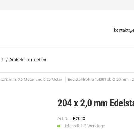
kontakt@e
 - 273 mm, 0,5 Meter und 0,25 Meter
Edelstahlrohre 1.4301 ab Ø 20 mm - 
204 x 2,0 mm Edelst
Art.Nr.:
R2040
Lieferzeit 1-3 Werktage